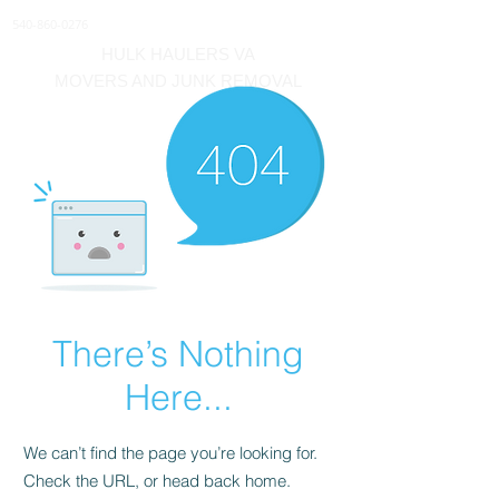
540-860-0276
HULK HAULERS VA
MOVERS AND JUNK REMOVAL
There’s Nothing
Here...
We can’t find the page you’re looking for.
Check the URL, or head back home.