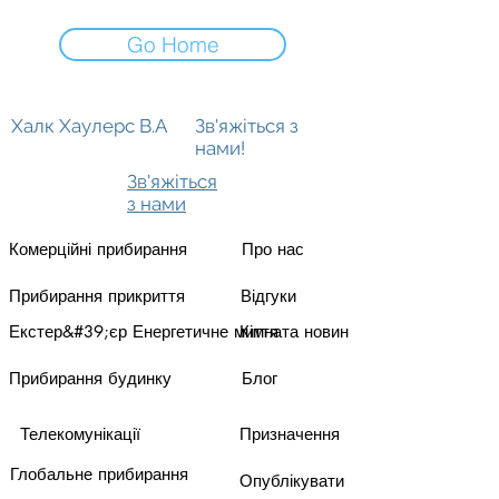
Go Home
Халк Хаулерс В.А
Зв'яжіться з
нами!
Зв'яжіться
з нами
Комерційні прибирання
Про нас
Прибирання прикриття
Відгуки
Екстер&#39;єр Енергетичне миття
Кімната новин
Прибирання будинку
Блог
Телекомунікації
Призначення
Глобальне прибирання
Опублікувати