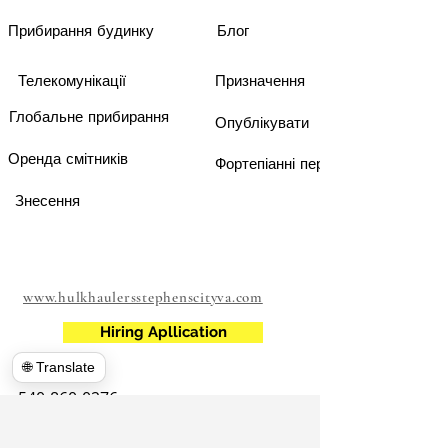
Прибирання будинку
Блог
Телекомунікації
Призначення
Глобальне прибирання
Опублікувати
Оренда смітників
Фортепіанні переїзди
Знесення
www.hulkhaulersstephenscityva.com
Hiring Apllication
🌐 Translate
540-860-0276
hulkhaulersva@gmail.com