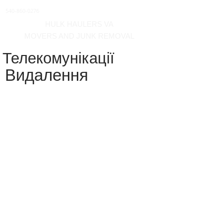
540-860-0276
HULK HAULERS VA
MOVERS AND JUNK REMOVAL
Телекомунікації
Видалення
-
вантажівка і вантажівка Вінчестер
Вірджинія
Ми можемо забезпечити
видалення та встановлення
кабелів cat 5, коаксіальних та
оптоволоконних кабелів.
Зателефонуйте нам і
повідомте нам, що вам
потрібно!
вантажівка і вантажівка Вінчестер