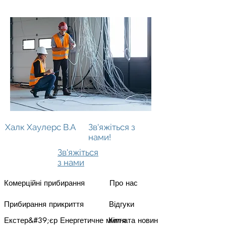
Вірджинія
Халк Хаулерс В.А
Зв'яжіться з
нами!
Зв'яжіться
з нами
Комерційні прибирання
Про нас
Прибирання прикриття
Відгуки
Екстер&#39;єр Енергетичне миття
Кімната новин