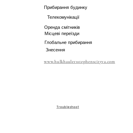
Прибирання будинку
Телекомунікації
Оренда смітників
Місцеві переїзди
Глобальне прибирання
Знесення
www.hulkhaulersstephenscityva.com
Troubleshoot