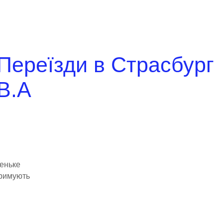
Переїзди в Страсбург
В.А
леньке
дтримують