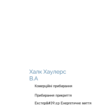
Халк Хаулерс
В.А
Комерційні прибирання
Прибирання прикриття
Екстер&#39;єр Енергетичне миття