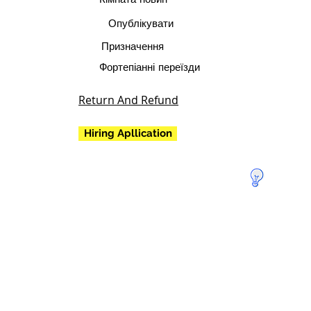
Опублікувати
Призначення
Фортепіанні переїзди
Return And Refund
Hiring Apllication
Пожертвуй
те, щоб
врятувати
Землю!