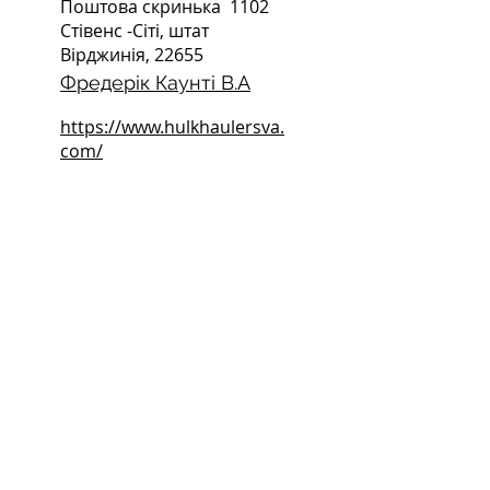
Поштова скринька
1102
Стівенс -Сіті, штат
Вірджинія, 22655
Фредерік Каунті В.А
https://www.hulkhaulersva.
com/