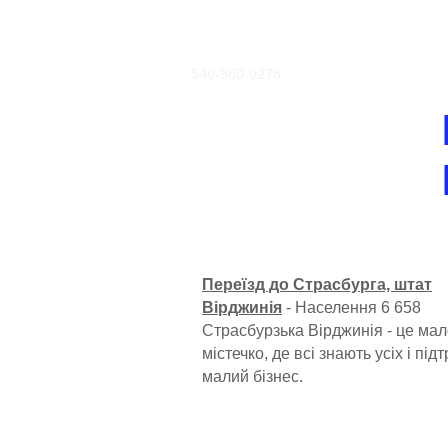
540-860-0276
Переїзд до Страсбурга, штат
Вірджинія
- Населення 6 658
Страсбурзька Вірджинія - це ма
містечко, де всі знають усіх і пі
малий бізнес.