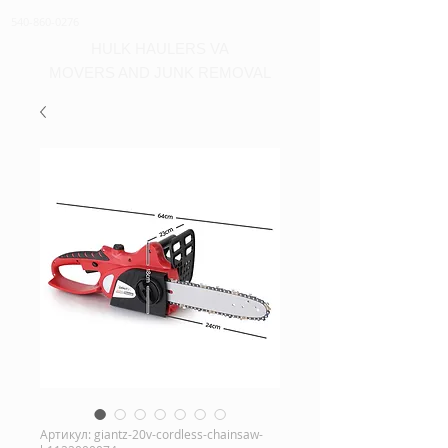
540-860-0276
HULK HAULERS VA
MOVERS AND JUNK REMOVAL
Артикул: giantz-20v-cordless-chainsaw-