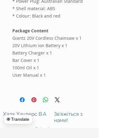
* Power Plug: Australian Standard
* Shell material: ABS
* Colour: Black and red
Package Content
Giantz 20V Cordless Chainsaw x 1
20V Lithium ion Battery x 1
Battery Charger x 1
Bar Cover x 1
100ml Oil x 1
User Manual x 1
Халк Хаулерс В.А
Зв'яжіться з
🌐 Translate
нами!
Зв'яжіться
з нами