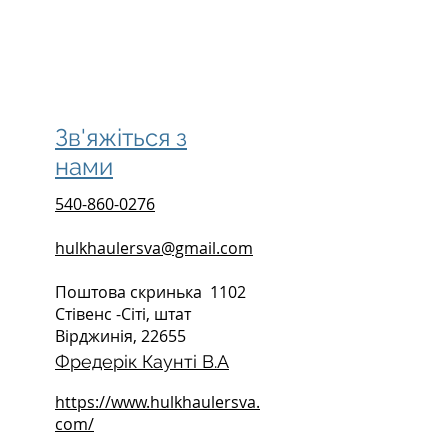
Зв'яжіться з
нами
540-860-0276
hulkhaulersva@gmail.com
Поштова скринька
1102
Стівенс -Сіті, штат
Вірджинія, 22655
Фредерік Каунті В.А
https://www.hulkhaulersva.
com/