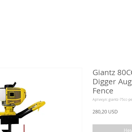
Giantz 80C
Digger Auge
Fence
Артикул: giantz-75cc-p
Ціна
280,20 USD
Нем