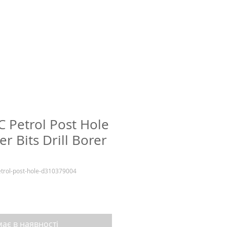
C Petrol Post Hole
r Bits Drill Borer
etrol-post-hole-d310379004
ає в наявності