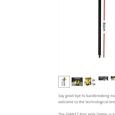
Say good bye to backbreaking ma
welcome to the technological br
The GIANTZ Post Hole Digger is g