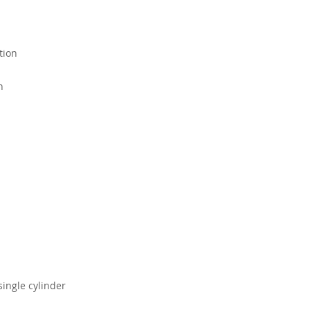
tion
n
single cylinder