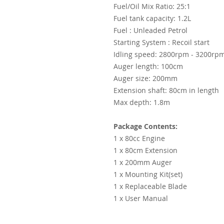
Fuel/Oil Mix Ratio: 25:1
Fuel tank capacity: 1.2L
Fuel : Unleaded Petrol
Starting System : Recoil start
Idling speed: 2800rpm - 3200rp
Auger length: 100cm
Auger size: 200mm
Extension shaft: 80cm in length
Max depth: 1.8m
Package Contents:
1 x 80cc Engine
1 x 80cm Extension
1 x 200mm Auger
1 x Mounting Kit(set)
1 x Replaceable Blade
1 x User Manual