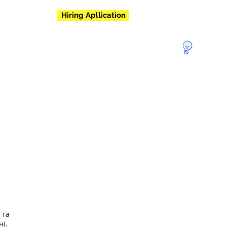
Hiring Apllication
Пожертвуй
те, щоб
врятувати
Землю!
 та
ні.