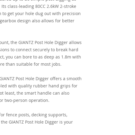
 Its class-leading 80CC 2.6kW 2-stroke
 to get your hole dug out with precision
gearbox design also allows for better
unt, the GIANTZ Post Hole Digger allows
ions to connect securely to break hard
t, you can bore to as deep as 1.8m with
e than suitable for most jobs.
e GIANTZ Post Hole Digger offers a smooth
pled with quality rubber hand grips for
Not least, the smart handle can also
r two-person operation.
for fence posts, decking supports,
 the GIANTZ Post Hole Digger is your