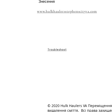
Знесення
www.hulkhaulersstephenscityva.com
Troubleshoot
© 2020 Hulk Haulers VA Переміщення
видалення сміття. Всі права захище