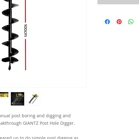
nual post boring and digging and
eakthrough GIANTZ Post Hole Digger.
eared up to do simple post digging as