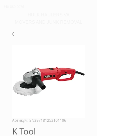
540-860-0276
HULK HAULERS VA
MOVERS AND JUNK REMOVAL
Артикул: ISN397181252101106
K Tool