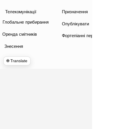
Телекомунікації
Призначення
Глобальне прибирання
Опублікувати
Оренда смітників
Фортепіанні переїзди
Знесення
🌐 Translate
www.hulkhaulersstephenscityva.com
Hiring Apllication
540-860-0276
hulkhaulersva@gmail.com
Поштова скринька
1102