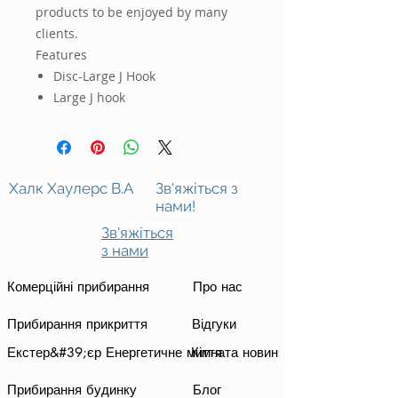
products to be enjoyed by many
clients.
Features
Disc-Large J Hook
Large J hook
Халк Хаулерс В.А
Зв'яжіться з
нами!
Зв'яжіться
з нами
Комерційні прибирання
Про нас
Прибирання прикриття
Відгуки
Екстер&#39;єр Енергетичне миття
Кімната новин
Прибирання будинку
Блог