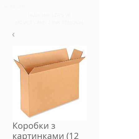
540-860-0276
HULK HAULERS VA
MOVERS AND JUNK REMOVAL
Коробки з
картинками (12