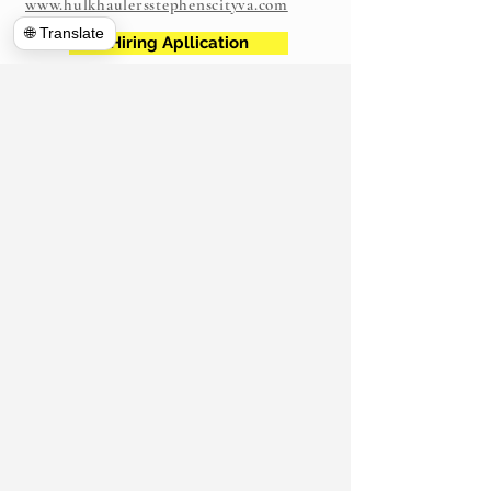
www.hulkhaulersstephenscityva.com
🌐 Translate
Hiring Apllication
540-860-0276
hulkhaulersva@gmail.com
Поштова скринька
1102
Стівенс -Сіті, штат Вірджинія, 22655
​
https://www.hulkhaulersva.com/
Return And Refund
Місцеві переїзди
Фредерік Каунті В.А
© 2020 Hulk Haulers VA Переміщення та
видалення сміття. Всі права захищені.