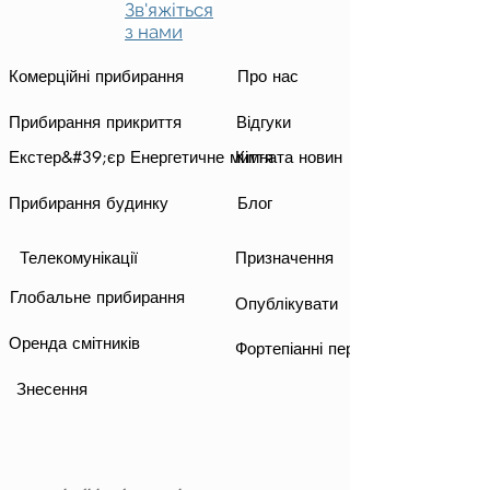
Зв'яжіться
з нами
Комерційні прибирання
Про нас
Прибирання прикриття
Відгуки
Екстер&#39;єр Енергетичне миття
Кімната новин
Прибирання будинку
Блог
Телекомунікації
Призначення
Глобальне прибирання
Опублікувати
Оренда смітників
Фортепіанні переїзди
Знесення