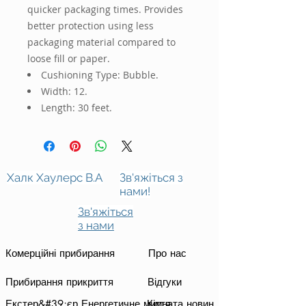
quicker packaging times. Provides 
better protection using less 
packaging material compared to 
loose fill or paper.
Cushioning Type: Bubble.
Width: 12.
Length: 30 feet.
Халк Хаулерс В.А
Зв'яжіться з
нами!
Зв'яжіться
з нами
Комерційні прибирання
Про нас
Прибирання прикриття
Відгуки
Екстер&#39;єр Енергетичне миття
Кімната новин