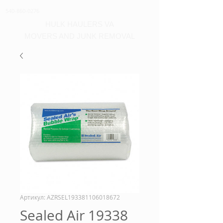
540-860-0276
HULK HAULERS VA
MOVERS AND JUNK REMOVAL
Артикул: AZRSEL193381106018672
Sealed Air 19338