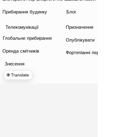
Прибирання будинку
Блог
Телекомунікації
Призначення
Глобальне прибирання
Опублікувати
Оренда смітників
Фортепіанні переїзди
Знесення
🌐 Translate
www.hulkhaulersstephenscityva.com
Hiring Apllication
540-860-0276