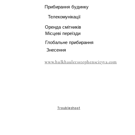
Прибирання будинку
Телекомунікації
Оренда смітників
Місцеві переїзди
Глобальне прибирання
Знесення
www.hulkhaulersstephenscityva.com
Troubleshoot