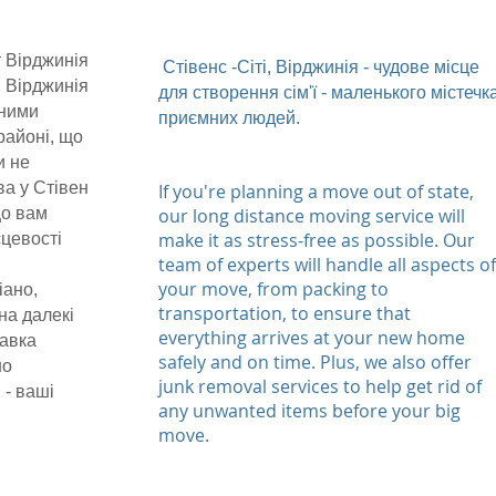
т Вірджинія
Стівенс -Сіті, Вірджинія - чудове місце
, Вірджинія
для створення сім'ї - маленького містечк
нними
приємних людей.
районі, що
и не
а у Стівен
If you're planning a move out of state,
що вам
our long distance moving service will
make it as stress-free as possible. Our
сцевості
team of experts will handle all aspects of
your move, from packing to
іано,
transportation, to ensure that
на далекі
everything arrives at your new home
тавка
safely and on time. Plus, we also offer
но
junk removal services to help get rid of
 - ваші
any unwanted items before your big
move.