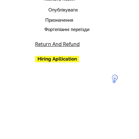
Опублікувати
Призначення
Фортепіанні переїзди
Return And Refund
Hiring Apllication
Пожертвуй
те, щоб
врятувати
Землю!