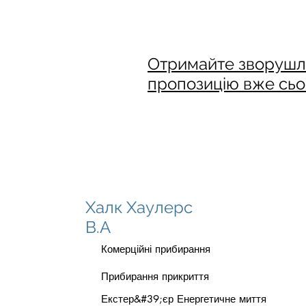
Отримайте зворушл
пропозицію вже сьо
Халк Хаулерс
В.А
Комерційні прибирання
Прибирання прикриття
Екстер&#39;єр Енергетичне миття