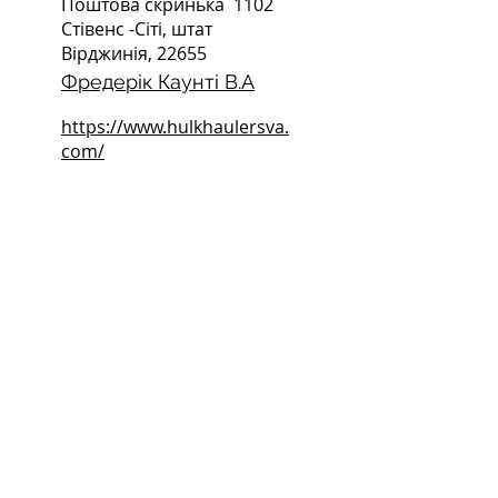
Поштова скринька
1102
Стівенс -Сіті, штат
Вірджинія, 22655
Фредерік Каунті В.А
https://www.hulkhaulersva.
com/