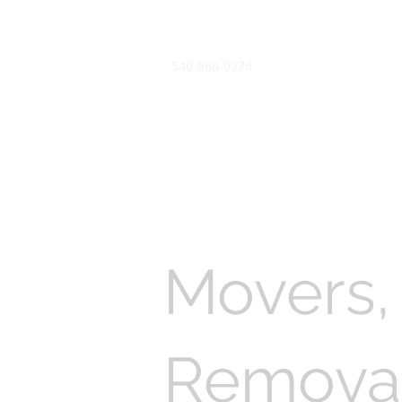
540-860-0276
Movers,
Removal