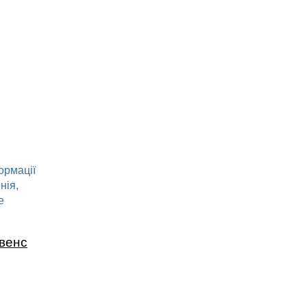
ормації
нія,
е
івенс