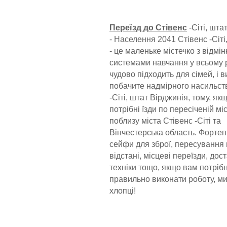
Переїзд до Стівенс
-Сіті, шта
- Населення 2041 Стівенс -Сіті
- це маленьке містечко з відмі
системами навчання у всьому 
чудово підходить для сімей, і в
побачите надмірного насильств
-Сіті, штат Вірджинія, тому, як
потрібні їзди по пересіченій мі
поблизу міста Стівенс -Сіті та
Вінчестерська область. Фортеп
сейфи для зброї, пересування 
відстані, місцеві переїзди, дос
техніки тощо, якщо вам потріб
правильно виконати роботу, ми
хлопці!