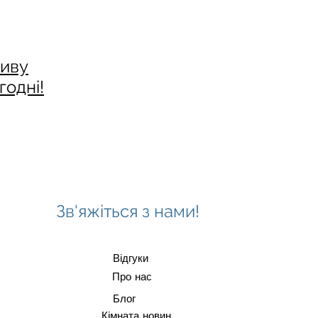
иву
годні!
Зв'яжіться з нами!
Відгуки
Про нас
Блог
Кімната новин