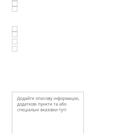
марнославство
Піч
Спеціальні предмети
Анвілл
Антикварні годинники
Французький дверний
холодильник
Рояль
Додайте описову
інформацію, додаткові
пункти та або спеціальні
вказівки тут!