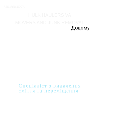
540-860-0276
HULK HAULERS VA
MOVERS AND JUNK REMOVAL
Додому
Отримайте
пропозицію вже
сьогодні!
Спеціаліст з видалення
сміття та переміщення
Будь ласка, надішліть
свою інформацію Hulk
Haulers VA, щоб
отримати онлайн
-пропозицію!