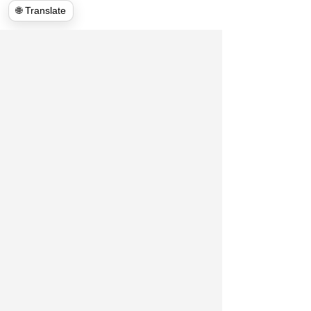
🌐 Translate
"Watch Hulk Haulers VA: Expert
Moving & Junk Removal Services |
Video Showcase"
Hulk Haulers VA - це професійні
переїзди в районі Вінчестера VA
та прилеглих районах, таких як
Стівенс Сіті VA, Страсбург VA,
Front royal VA тощо