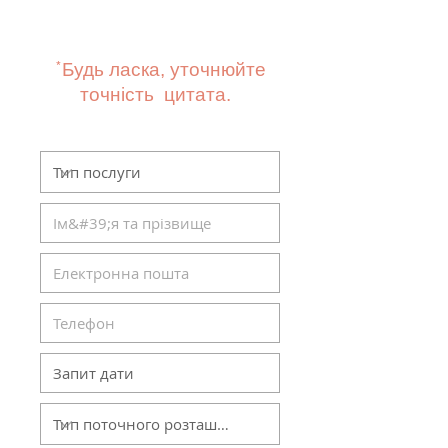
Ця інформація є лише
для використання
Hulk Haulers VA!
*
Будь ласка, уточнюйте
точність
цитата.